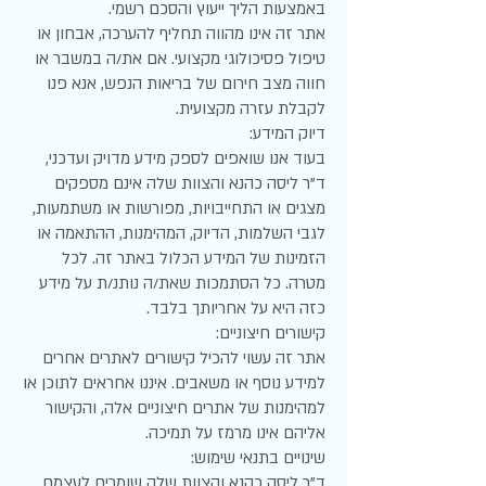
באמצעות הליך ייעוץ והסכם רשמי.
אתר זה אינו מהווה תחליף להערכה, אבחון או
טיפול פסיכולוגי מקצועי. אם את/ה במשבר או
חווה מצב חירום של בריאות הנפש, אנא פנו
לקבלת עזרה מקצועית.
דיוק המידע:
בעוד אנו שואפים לספק מידע מדויק ועדכני,
ד"ר ליסה כהנא והצוות שלה אינם מספקים
מצגים או התחייבויות, מפורשות או משתמעות,
לגבי השלמות, הדיוק, המהימנות, ההתאמה או
הזמינות של המידע הכלול באתר זה. לכל
מטרה. כל הסתמכות שאת/ה נותנ/ת על מידע
כזה היא על אחריותך בלבד.
קישורים חיצוניים:
אתר זה עשוי להכיל קישורים לאתרים אחרים
למידע נוסף או משאבים. איננו אחראים לתוכן או
למהימנות של אתרים חיצוניים אלה, והקישור
אליהם אינו מרמז על תמיכה.
שינויים בתנאי שימוש:
ד"ר ליסה כהנא והצוות שלה שומרים לעצמם