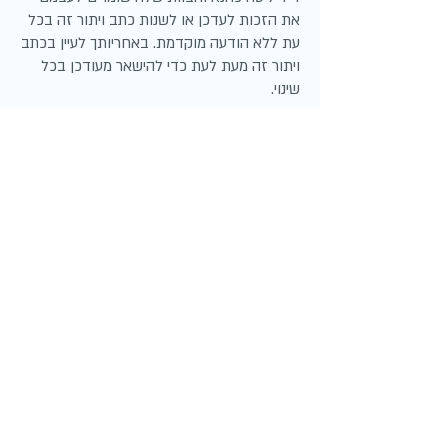
את הזכות לעדכן או לשנות כתב ויתור זה בכל
עת ללא הודעה מוקדמת. באחריותך לעיין בכתב
ויתור זה מעת לעת כדי להישאר מעודכן בכל
שינוי.
פרטי התקשרות:
אם יש לך שאלות או חששות לגבי כתב ויתור
זה או התוכן של אתר זה, אנא צור איתנו קשר
באימייל:
lisakahana@gmail.com
על ידי שימוש באתר זה, את/ה מסכימ/ה
לתנאים וההגבלות המפורטים בתנאי שימוש
אלה.
ליצירת קשר:
טל.
052-2651937
lisakahana@gmail.com
(C) Lisa Kahana 2016
המידע והתמונות מוגנים בזכויות יוצרים
תנאי שימוש באתר