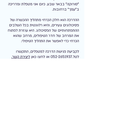
"סורוקה" בבאר שבע. כיום אני מטפלת ומדריכה
ב"עמך" ברחובות.
ההדרכה הוא חלק הכרחי מתהליך ההכשרה של
פסיכולוגים צעירים, והיא רלוונטית בכל השלבים
ההתפתחותיים של הפסיכולוג. היא עוזרת לפתוח
את המרחב של חדר הטיפולים, מרחב שהוא
הכרחי כדי לאפשר את התהליך הטיפולי.
לקביעת פגישת הדרכה למטפלים, התקשרו
לטל.052-2651937 או לחצו כאן
ליצירת קשר.
ליצירת קשר:
טל.
052-2651937
lisakahana@gmail.com
(C) Lisa Kahana 2016
המידע והתמונות מוגנים בזכויות יוצרים
תנאי שימוש באתר