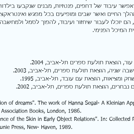
פשר עיבוד של דחפים, פנטזיות, מבנים שנקבעו בילדות ו
לך החיים ואשר שבים ומופיעים בכל מפגש ואינטראקציה
 הם יוכלו לעבור שיחזור ועיבוד, להפוך לסמל ולמחשבה
ת המיכל הפנימי.
 עור, הוצאת תולעת ספרים תל-אביב, 2004.
מחשבה שניה, הוצאת תולעת ספרים, תל-אביב, 2003.
משחק ומציאות, הוצאת עם עובד, תל-אביב, 1995.
ם נבחרים, הוצאת תולעת ספרים, תל-אביב, 2002.
tion of dreams". The work of Hanna Segal- A Kleinian Ap
ee Association Books, London, 1986.
ence of the Skin in Early Object Relations". In: Collected 
Clunie Press, New- Haven, 1989.