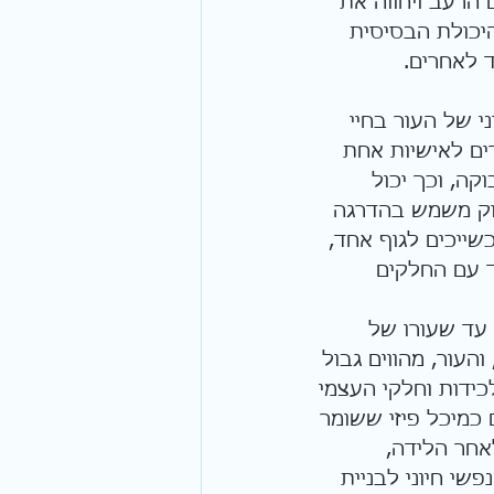
 הרעב ויחווה את 
היכולת הבסיסית 
ד לאחרים.
 של העור בחיי 
ים לאישיות אחת 
קה, וכך יכול 
וק משמש בהדרגה 
שייכים לגוף אחד, 
ד עם החלקים 
עד שעורו של 
עור, מהווים גבול 
ידות וחלקי העצמי 
כמיכל פיזי ששומר 
חר הלידה, 
י חיוני לבניית 