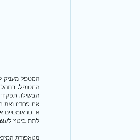
המטפל מעניק ל
המטופל. בתהליך
הבשילו. תפקיד 
את פחדיו ואת ה
או טראומטיים א
לתת ביטוי לעצמ
מטאפורת המיכל