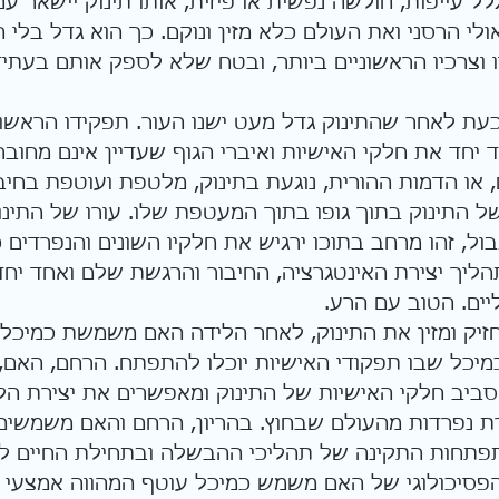
לל עייפות, חולשה נפשית או פיזית, אותו תינוק יישאר עם
ולי הרסני ואת העולם כלא מזין ונוקם. כך הוא גדל בלי 
יו וצרכיו הראשוניים ביותר, ובטח שלא לספק אותם בעתי
עת לאחר שהתינוק גדל מעט ישנו העור. תפקידו הראשוני
 יחד את חלקי האישיות ואיברי הגוף שעדיין אינם מחובר
 או הדמות ההורית, נוגעת בתינוק, מלטפת ועוטפת בחיבו
 התינוק בתוך גופו בתוך המעטפת שלו. עורו של התינ
בול, זהו מרחב בתוכו ירגיש את חלקיו השונים והנפרדים כ
 תהליך יצירת האינטגרציה, החיבור והרגשת שלם ואחד יח
יים. הטוב עם הרע.
יק ומזין את התינוק, לאחר הלידה האם משמשת כמיכל 
יכל שבו תפקודי האישיות יוכלו להתפתח. הרחם, האם, וה
סביב חלקי האישיות של התינוק ומאפשרים את יצירת הלכ
ת נפרדות מהעולם שבחוץ. בהריון, הרחם והאם משמשים 
פתחות התקינה של תהליכי ההבשלה ובתחילת החיים לא
הפסיכולוגי של האם משמש כמיכל עוטף המהווה אמצעי נפש