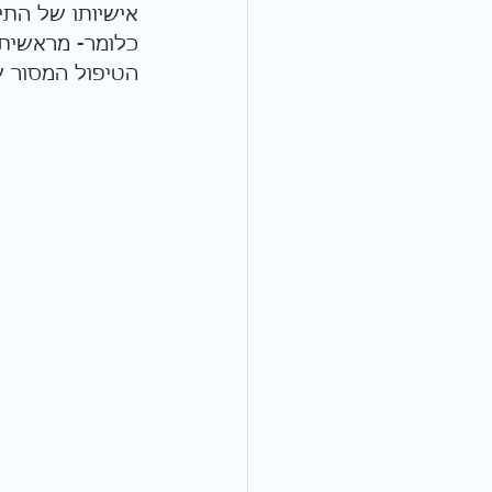
אישיותו של התינ
כלומר- מראשית 
הטיפול המסור ש