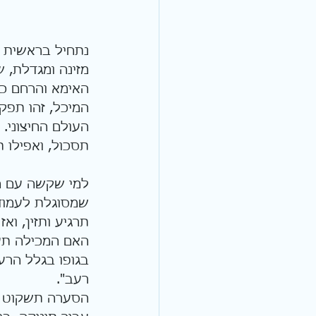
נתחיל בראשית ה
מזינה ומגדלת, 
האימא והרחם כמ
המיכל, זהו תפקי
העולם החיצוני. 
תסכול, ואפילו ת
למי שקשה עם הח
שמסוגלת לעמוד 
תרגיע ותזין, וא
האם המכילה תעז
בגופו בגלל הרע
רעב".
הסערה תשקוט לא