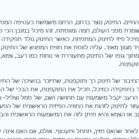
חיים. התינוק נוצר ברחם, הרחם משמשת כעטיפה המספק
שומרת מפני העולם, חמה ומווסתת. זהו מיכל במובן הכי 
יכל פיזי לתינוק המתפתח. כאשר התינוק נולד תפקידה 
ד מגוון מאוד. עליה לווסת את חווית המפגש של התינוק 
מתוך גופו של התינוק מתעוררת אי נוחות כמו רעב, צמא,
וקפנות.
יבור של תינוק רך ותוקפנות, שתיזכר בנשיכה של התינו
בתפקידה כמיכל, תכיל את התוקפנות, את הבכי של הת
ז הרעב יקבל משמעות עם תחושה ושם, של סמל וצליל- אני
ור לתינוק לזהות את החוויה הפיזית הראשונית של הס
ב או הצמא והיא תיתן לזה את המשמעות הראשונית והבס
חר שהאם תזין, תחתל ותעטוף. אולם, אם האם אינה י