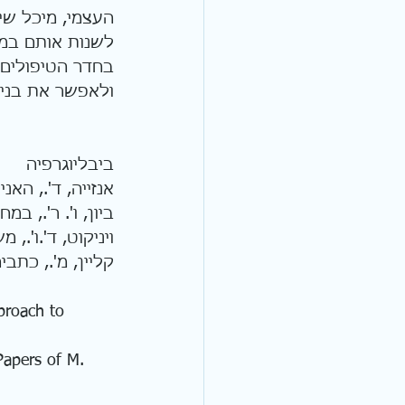
העצמי, מיכל שיא
לשנות אותם במה
בחדר הטיפולים,
ולאפשר את בניי
ביבליוגרפיה
אנזייה, ד'., האני
ביון, ו'. ר'., ב
ויניקוט, ד'.ו'., 
קליין, מ'., כתבי
proach to 
Papers of M. 