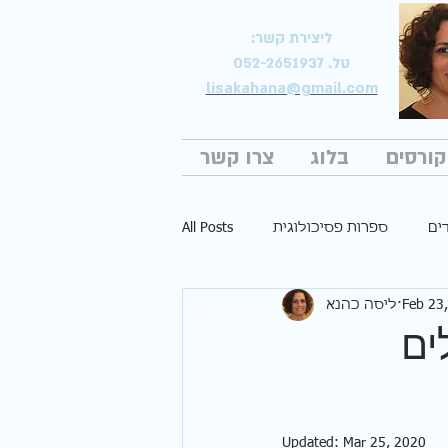
ליצירת קשר:
טל. 052-2651937
lisakahana@gmail.com
קורסים
בלוג
צרו קשר
ים
ספרות פסיכולוגית
All Posts
Feb 23
ליסה כהנא
טראומה
סמכות הורית
ים
Updated:
Mar 25, 2020