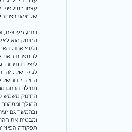
עבור תינוקה, בג
עצמו כתוקפני וא
של זיהוי רצונות
רחם, מעטפת, וכ
התינוק הוא לאגד
ולגוף אחד. האם,
להתפתח האני של
ליצירת תיחום וג
לגופו שלו. זהו
החיוביים והשליל
תחילה הרחם מחז
התינוק משמש כמ
ההולך ומתהווה 
ובהמשך גם יציר
ומבטיח את ההת
תפקודה הפיזי ו